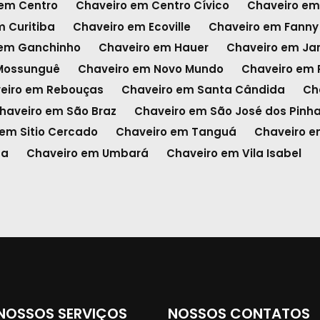
 em Centro
Chaveiro em Centro Cívico
Chaveiro em
m Curitiba
Chaveiro em Ecoville
Chaveiro em Fanny
 em Ganchinho
Chaveiro em Hauer
Chaveiro em Ja
Mossunguê
Chaveiro em Novo Mundo
Chaveiro em P
eiro em Rebouças
Chaveiro em Santa Cândida
Ch
haveiro em São Braz
Chaveiro em São José dos Pinha
em Sitio Cercado
Chaveiro em Tanguá
Chaveiro e
ba
Chaveiro em Umbará
Chaveiro em Vila Isabel
NOSSOS SERVIÇOS
NOSSOS CONTATOS