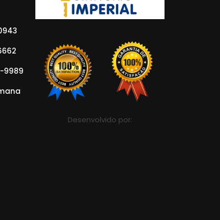
-0943
-6662
8-9989
emana
Desenvolvido por: