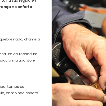
nto na sua região em
rança
e
conforto
.
 quebre nada, chame a
bertura de fechadura
chadura multiponto e
upe, temos as
ulo, então não espere