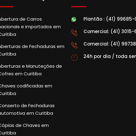
Abertura de Carros
Plantão : (41) 99685
nacionais e importados em
Comercial: (41) 3015
Curitiba
Comercial: (41) 9973
Aberturas de Fechaduras em
Curitiba
24h por dia / toda s
Aberturas e Manuteções de
Cofres em Curitiba
Chaves codificadas em
Curitiba
Conserto de Fechaduras
automotiva em Curitiba
Cópias de Chaves em
Curitiba