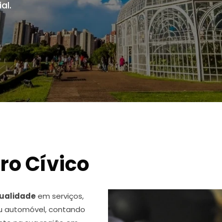
al.
ro Cívico
ualidade
em serviços,
u automóvel, contando