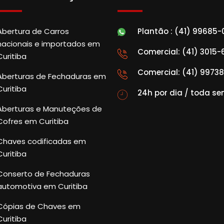
Abertura de Carros
Plantão : (41) 99685
nacionais e importados em
Comercial: (41) 3015
Curitiba
Comercial: (41) 9973
Aberturas de Fechaduras em
Curitiba
24h por dia / toda s
Aberturas e Manuteções de
Cofres em Curitiba
Chaves codificadas em
Curitiba
Conserto de Fechaduras
automotiva em Curitiba
Cópias de Chaves em
Curitiba