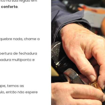
nto na sua região em
e
conforto
.
 quebre nada, chame a
bertura de fechadura
chadura multiponto e
upe, temos as
ulo, então não espere