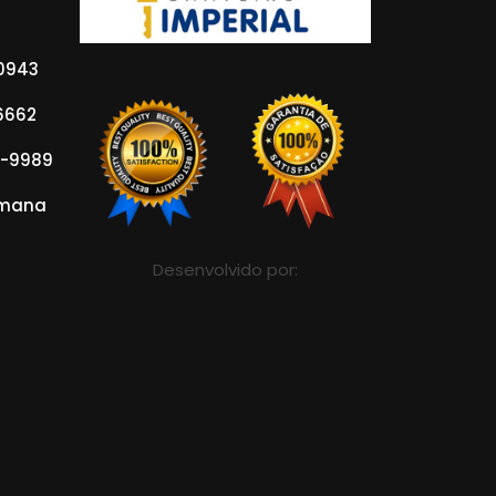
-0943
-6662
8-9989
emana
Desenvolvido por: