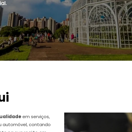
al.
ui
ualidade
em serviços,
u automóvel, contando