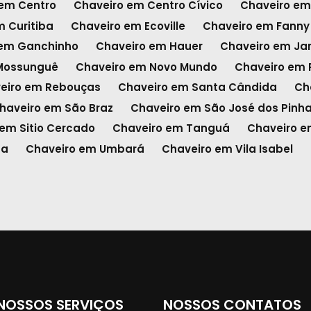
 em Centro
Chaveiro em Centro Cívico
Chaveiro em
m Curitiba
Chaveiro em Ecoville
Chaveiro em Fanny
 em Ganchinho
Chaveiro em Hauer
Chaveiro em Ja
Mossunguê
Chaveiro em Novo Mundo
Chaveiro em P
eiro em Rebouças
Chaveiro em Santa Cândida
Ch
haveiro em São Braz
Chaveiro em São José dos Pinha
em Sitio Cercado
Chaveiro em Tanguá
Chaveiro e
ba
Chaveiro em Umbará
Chaveiro em Vila Isabel
NOSSOS SERVIÇOS
NOSSOS CONTATOS